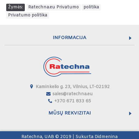
Žymės:
Ratechna.eu Privatumo
,
politika
,
Privatumo politika
INFORMACIJA
Kaminkelio g. 23, Vilnius, LT-02192
sales@ratechna.eu
+370 671 833 65
MŪSŲ REKVIZITAI
Ratechna, UAB © 2019 | Sukurta
Didmenina