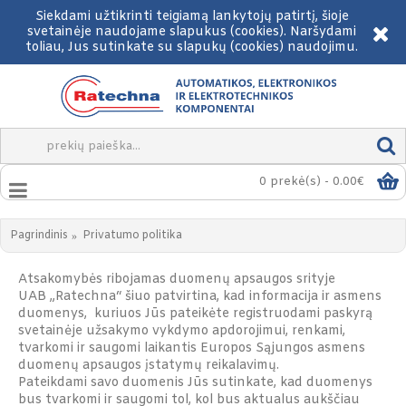
Siekdami užtikrinti teigiamą lankytojų patirtį, šioje
svetainėje naudojame slapukus (cookies). Naršydami
toliau, Jus sutinkate su slapukų (cookies) naudojimu.
0 prekė(s) - 0.00€
Pagrindinis
Privatumo politika
Atsakomybės ribojamas duomenų apsaugos srityje
UAB „Ratechna“ šiuo patvirtina, kad informacija ir asmens
duomenys, kuriuos Jūs pateikėte registruodami paskyrą
svetainėje užsakymo vykdymo apdorojimui, renkami,
tvarkomi ir saugomi laikantis Europos Sąjungos asmens
duomenų apsaugos įstatymų reikalavimų.
Pateikdami savo duomenis Jūs sutinkate, kad duomenys
bus tvarkomi ir saugomi tol, kol bus aktualus aukščiau