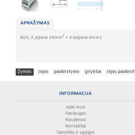
APRAŠYMAS
2
80A, 3 įėjimai 16mm
+ 4 išėjimai 6mm2
Žymės:
Jėjos
,
paskirstymo
,
gnybtai
,
Jėjos paskirs
INFORMACIJA
Apie mus
Paslaugos
Naujienos
Kontaktai
Taisyklės ir sąlygos