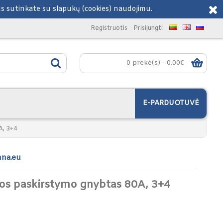
Jus sutinkate su slapukų (cookies) naudojimu.
Registruotis
Prisijungti
0 prekė(s) - 0.00€
E-PARDUOTUVĖ
A, 3+4
hna.eu
gos paskirstymo gnybtas 80A, 3+4