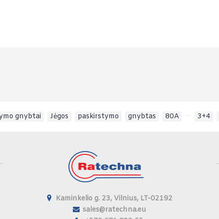
tymo gnybtai
,
Jėgos
,
paskirstymo
,
gnybtas
,
80A
,
,
3+4
,
Kaminkelio g. 23, Vilnius, LT-02192
sales@ratechna.eu