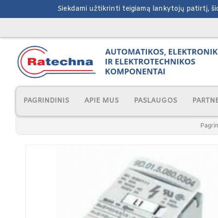
Siekdami užtikrinti teigiamą lankytojų patirtį, 
PAGRINDINIS
APIE MUS
PASLAUGOS
PARTNE
Pagrin