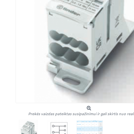
Prekės vaizdas pateiktas susipažinimui ir gali skirtis nuo rea