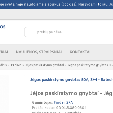
šioje svetainėje naudojame slapukus (cookies). Naršydami toliau, 
RIAI
NAUJIENOS, STRAIPSNIAI
KONTAKTAI
dinis
Prekės
Jėjos paskirstymo gnybtai
Jėgos paskirstymo gnybtas 80
Jėgos paskirstymo gnybtas 80A, 3+4 - Ratec
Jėjos paskirstymo gnybtai - Jė
Gamintojas:
Finder SPA
Prekės kodas:
9D.01.5.080.0304