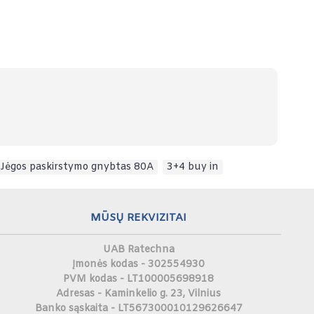
Jėgos paskirstymo gnybtas 80A
,
3+4 buy in
MŪSŲ REKVIZITAI
UAB Ratechna
Įmonės kodas - 302554930
PVM kodas - LT100005698918
Adresas - Kaminkelio g. 23, Vilnius
Banko sąskaita - LT567300010129626647