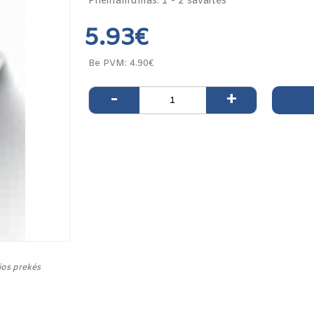
Prieinamumas:
1 - 2 savaitės
5.93€
Be PVM: 4.90€
-
+
lios prekės