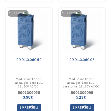
1 - 2 savaitės
1 - 2 savaitės
99.01.0.060.59
99.01.0.060.98
Modulis indikacinis,
Modulis indikacinis,
apsaugos, žalia LED,
apsaugos, žalia LED +
28...60V AC/DC..
varistorius, 28...60V AC/DC..
9901006059
9901006098
3.98€
5.23€
Į KREPŠELĮ
Į KREPŠELĮ