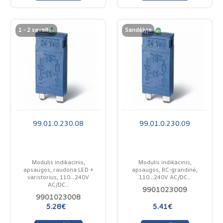
1 - 2 savaitės
Sandėlyje
99.01.0.230.08
99.01.0.230.09
Modulis indikacinis,
Modulis indikacinis,
apsaugos, raudona LED +
apsaugos, RC-grandinė,
varistorius, 110...240V
110...240V AC/DC..
AC/DC..
9901023009
9901023008
5.28€
5.41€