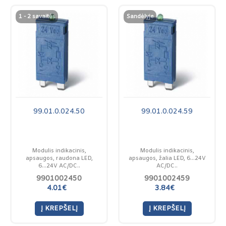
1 - 2 savaitės
Sandėlyje
99.01.0.024.50
99.01.0.024.59
Modulis indikacinis,
Modulis indikacinis,
apsaugos, raudona LED,
apsaugos, žalia LED, 6...24V
6...24V AC/DC..
AC/DC..
9901002450
9901002459
4.01€
3.84€
Į KREPŠELĮ
Į KREPŠELĮ