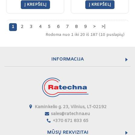
Į KREPŠELĮ
Į KREPŠELĮ
1
2
3
4
5
6
7
8
9
>
>|
Rodoma nuo 1 iki 20 iš 187 (10 puslapių)
INFORMACIJA
Kaminkelio g. 23, Vilnius, LT-02192
sales@ratechna.eu
+370 671 833 65
MŪSŲ REKVIZITAI