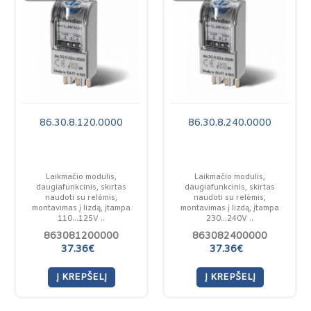
86.30.8.120.0000
86.30.8.240.0000
Laikmačio modulis,
Laikmačio modulis,
daugiafunkcinis, skirtas
daugiafunkcinis, skirtas
naudoti su relėmis,
naudoti su relėmis,
montavimas į lizdą, įtampa
montavimas į lizdą, įtampa
110…125V ..
230…240V ..
863081200000
863082400000
37.36€
37.36€
Į KREPŠELĮ
Į KREPŠELĮ