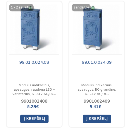
1 - 2 savaitės
Sandėlyje
99.01.0.024.08
99.01.0.024.09
Modulis indikacinis,
Modulis indikacinis,
apsaugos, raudona LED +
apsaugos, RC-grandinė,
varistorius, 6…24V AC/DC..
6...24V AC/DC..
9901002408
9901002409
5.28€
5.41€
Į KREPŠELĮ
Į KREPŠELĮ