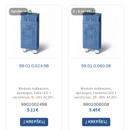
Sandėlyje
5 - 6 savaitės
99.01.0.024.98
99.01.0.060.08
Modulis indikacinis,
Modulis indikacinis,
apsaugos, žalia LED +
apsaugos, raudona LED +
varistorius, 6...24V AC/DC..
varistorius, 28...60V AC/DC..
9901002498
9901006008
5.11€
5.45€
Į KREPŠELĮ
Į KREPŠELĮ