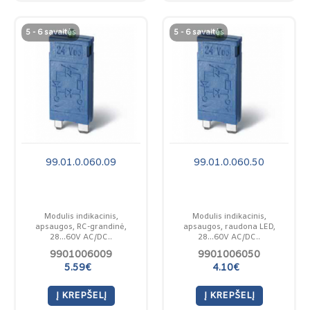
5 - 6 savaitės
5 - 6 savaitės
99.01.0.060.09
99.01.0.060.50
Modulis indikacinis,
Modulis indikacinis,
apsaugos, RC-grandinė,
apsaugos, raudona LED,
28...60V AC/DC..
28...60V AC/DC..
9901006009
9901006050
5.59€
4.10€
Į KREPŠELĮ
Į KREPŠELĮ