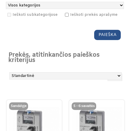
Ieškoti subkategorijose
Ieškoti prekės aprašyme
Prekės, atitinkančios paieškos
kriterijus
Sandėlyje
5 - 6 savaitės