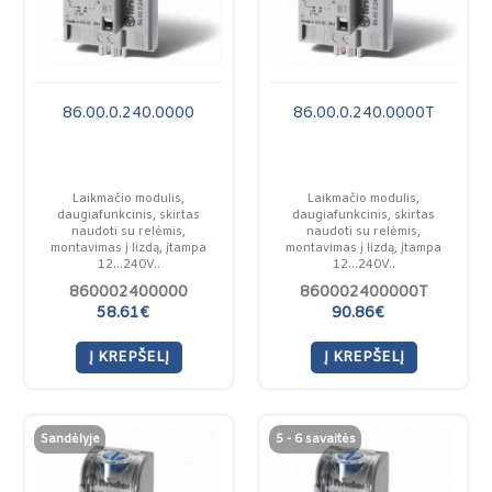
86.00.0.240.0000
86.00.0.240.0000T
Laikmačio modulis,
Laikmačio modulis,
daugiafunkcinis, skirtas
daugiafunkcinis, skirtas
naudoti su relėmis,
naudoti su relėmis,
montavimas į lizdą, įtampa
montavimas į lizdą, įtampa
12...240V..
12...240V..
860002400000
860002400000T
58.61€
90.86€
Į KREPŠELĮ
Į KREPŠELĮ
Sandėlyje
5 - 6 savaitės