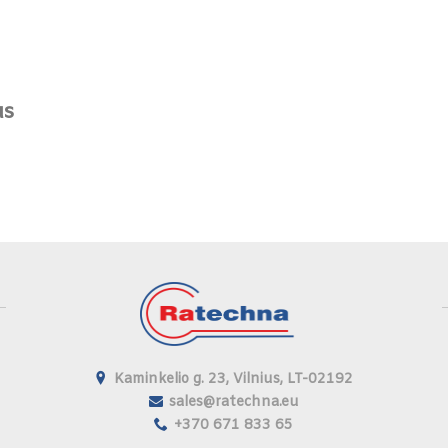
us
Kaminkelio g. 23, Vilnius, LT-02192
sales@ratechna.eu
+370 671 833 65