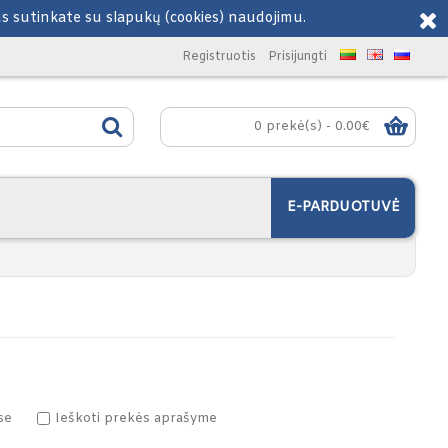
Jus sutinkate su slapukų (cookies) naudojimu.
Registruotis
Prisijungti
0 prekė(s) - 0.00€
E-PARDUOTUVĖ
se
Ieškoti prekės aprašyme