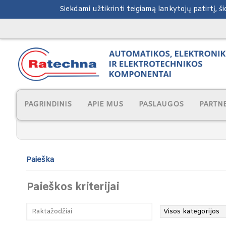
Siekdami užtikrinti teigiamą lankytojų patirtį, 
PAGRINDINIS
APIE MUS
PASLAUGOS
PARTNE
Paieška
Paieškos kriterijai