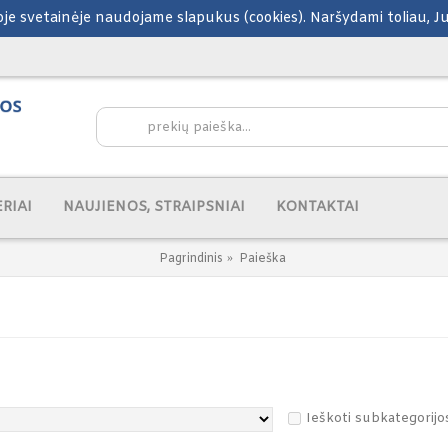
šioje svetainėje naudojame slapukus (cookies). Naršydami toliau, 
RIAI
NAUJIENOS, STRAIPSNIAI
KONTAKTAI
Pagrindinis
Paieška
Ieškoti subkategorijo