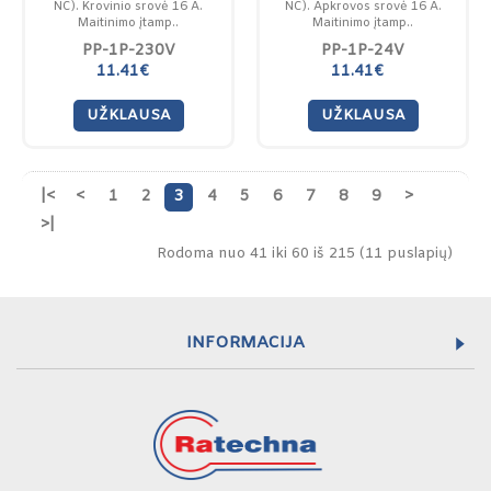
NC). Krovinio srovė 16 A.
NC). Apkrovos srovė 16 A.
Maitinimo įtamp..
Maitinimo įtamp..
PP-1P-230V
PP-1P-24V
11.41€
11.41€
UŽKLAUSA
UŽKLAUSA
|<
<
1
2
3
4
5
6
7
8
9
>
>|
Rodoma nuo 41 iki 60 iš 215 (11 puslapių)
INFORMACIJA