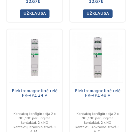
12.67€
12.67€
UŽKLAUSA
UŽKLAUSA
Elektromagnetinė relė
Elektromagnetinė relė
PK-4PZ 24 V
PK-4PZ 48 V
Kontaktų konfigūracija 2 x
Kontaktų konfigūracija 2 x
NO / NC perjungimo
NO / NC perjungimo
kontaktai, 2 x NO
kontaktai, 2 x NO
kontaktų. Krovinio srovė 8
kontaktų. Apkrovos srovė 8
A. M..
A. T..