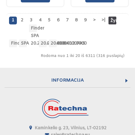
1
2
3
4
5
6
7
8
9
>
>|
Žymės:
Finder
SPA
Finder
,
SPA
,
20.21.8.008.4000
,
20.21.8.008.4000PAS
,
20.21.8.012.0000
Rodoma nuo 1 iki 20 iš 6311 (316 puslapių)
INFORMACIJA
Kaminkelio g. 23, Vilnius, LT-02192