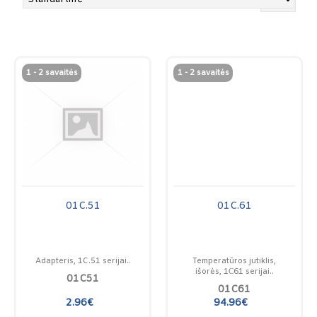
1 - 2 savaitės
1 - 2 savaitės
01C.51
01C.61
Adapteris, 1C.51 serijai..
Temperatūros jutiklis,
išorės, 1С61 serijai..
01C51
01C61
2.96€
94.96€