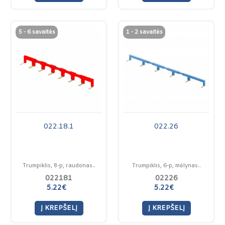
5 - 6 savaitės
1 - 2 savaitės
022.18.1
022.26
Trumpiklis, 8-p, raudonas..
Trumpiklis, 6-p, mėlynas..
022181
02226
5.22€
5.22€
Į KREPŠELĮ
Į KREPŠELĮ