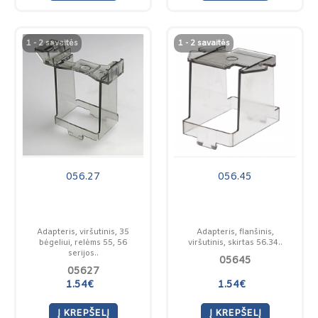
1 - 2 savaitės
1 - 2 savaitės
056.27
056.45
Adapteris, viršutinis, 35
Adapteris, flanšinis,
bėgeliui, relėms 55, 56
viršutinis, skirtas 56.34..
serijos..
05645
05627
1.54€
1.54€
Į KREPŠELĮ
Į KREPŠELĮ