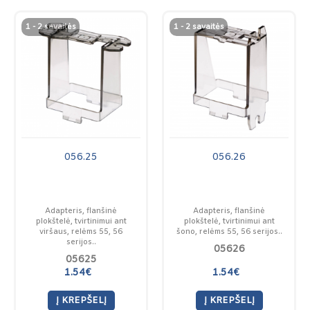
1 - 2 savaitės
1 - 2 savaitės
056.25
056.26
Adapteris, flanšinė
Adapteris, flanšinė
plokštelė, tvirtinimui ant
plokštelė, tvirtinimui ant
viršaus, relėms 55, 56
šono, relėms 55, 56 serijos..
serijos..
05626
05625
1.54€
1.54€
Į KREPŠELĮ
Į KREPŠELĮ