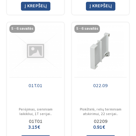
Į KREPŠELĮ
Į KREPŠELĮ
5 - 6 savaitės
5 - 6 savaitės
01T.01
022.09
Perėjimas, sieniniam
Plokštelė, relių terminiam
laikikliui, 1T serijai..
atskirimui, 22 serijai..
01T01
02209
3.15€
0.91€