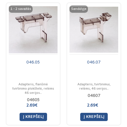
1 - 2 savaitės
Sandėlyje
046.05
046.07
Adapteris, flanšinė
Adapteris, tvirtinimui,
tvirtinimo plokštelė, relėms
relėms, 46 serijos..
46 serijos..
04607
04605
2.69€
2.69€
Į KREPŠELĮ
Į KREPŠELĮ