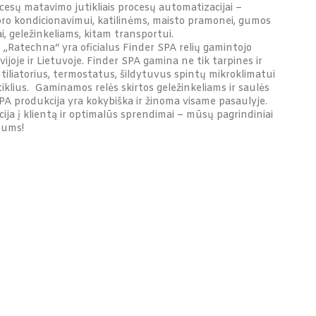
ocesų matavimo jutikliais procesų automatizacijai –
 oro kondicionavimui, katilinėms, maisto pramonei, gumos
, geležinkeliams, kitam transportui.
Ratechna“ yra oficialus Finder SPA relių gamintojo
vijoje ir Lietuvoje. Finder SPA gamina ne tik tarpines ir
entiliatorius, termostatus, šildytuvus spintų mikroklimatui
itiklius. Gaminamos relės skirtos geležinkeliams ir saulės
SPA produkcija yra kokybiška ir žinoma visame pasaulyje.
ija į klientą ir optimalūs sprendimai – mūsų pagrindiniai
Jums!