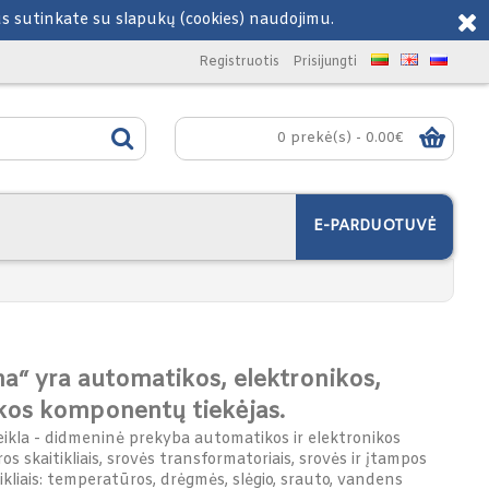
Jus sutinkate su slapukų (cookies) naudojimu.
Registruotis
Prisijungti
0 prekė(s) - 0.00€
E-PARDUOTUVĖ
“ yra automatikos, elektronikos,
kos komponentų tiekėjas.
ikla - didmeninė prekyba automatikos ir elektronikos
s skaitikliais, srovės transformatoriais, srovės ir įtampos
 jutikliais: temperatūros, drėgmės, slėgio, srauto, vandens