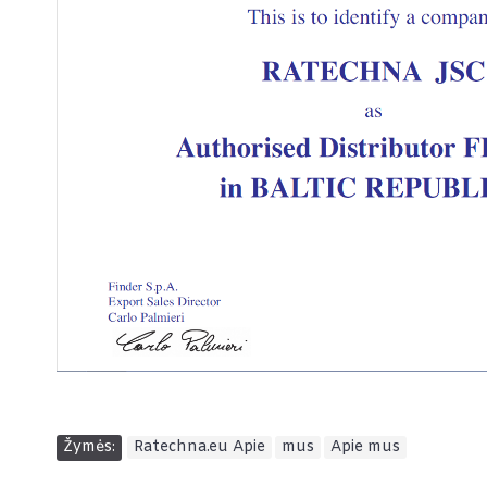
Žymės:
Ratechna.eu Apie
,
mus
,
Apie mus