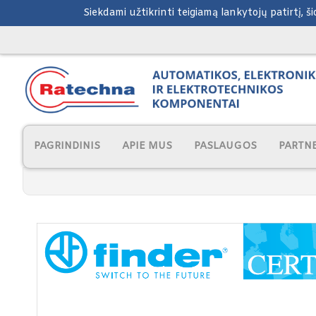
Siekdami užtikrinti teigiamą lankytojų patirtį, 
PAGRINDINIS
APIE MUS
PASLAUGOS
PARTNE