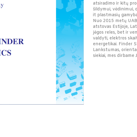
atsiradimo ir kitų pr
šildymui, vėdinimui,
it plastmasių gamybai
Nuo 2015 metų UAB „
atstovas Estijoje, Lat
jėgos reles, bet ir v
valdyti, elektros ska
energetikai. Finder 
Lankstumas, orientac
siekiai, mes dirbame 