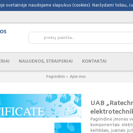
šioje svetainėje naudojame slapukus (cookies). Naršydami toliau, 
RIAI
NAUJIENOS, STRAIPSNIAI
KONTAKTAI
Pagrindinis
Apie mus
UAB „Ratechna
elektrotechni
Pagrindinė įmonės ve
komponentais: elektro
keitikliais, įvairiais